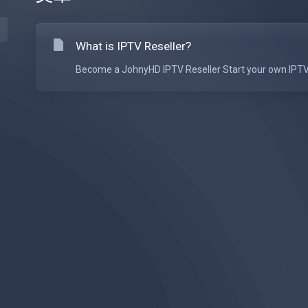
What is IPTV Reseller?
Become a JohnyHD IPTV Reseller Start your own IPTV 