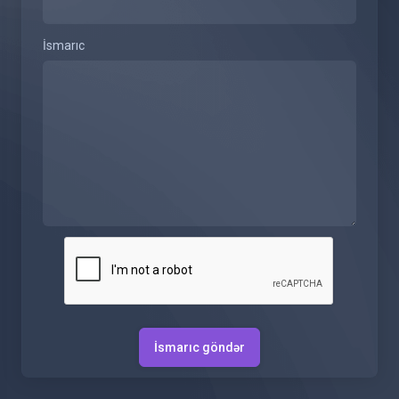
İsmarıc
İsmarıc göndər